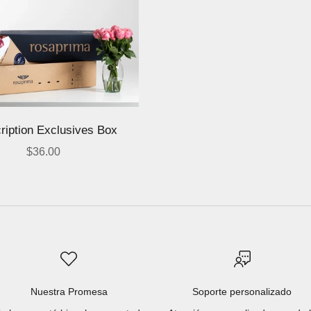
ription Exclusives Box
Precio de oferta
$36.00
Nuestra Promesa
Soporte personalizado