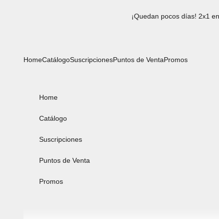
Ir al contenido
¡Quedan pocos días! 2x1 en
Home
Catálogo
Suscripciones
Puntos de Venta
Promos
Home
Catálogo
Suscripciones
Puntos de Venta
Promos