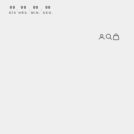
00
00
00
00
:
:
:
DÍA
HRS.
MIN.
SEG.
Iniciar sesión
Buscar
Carrito