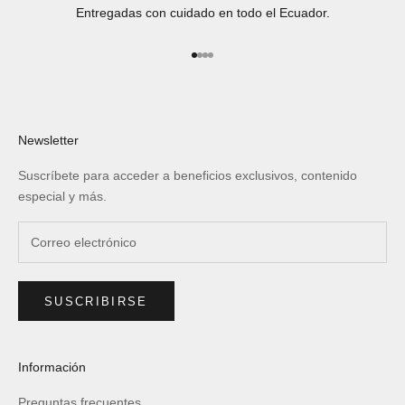
Entregadas con cuidado en todo el Ecuador.
Ir al artículo 1
Ir al artículo 2
Ir al artículo 3
Ir al artículo 4
Newsletter
Suscríbete para acceder a beneficios exclusivos, contenido
especial y más.
SUSCRIBIRSE
Información
Preguntas frecuentes