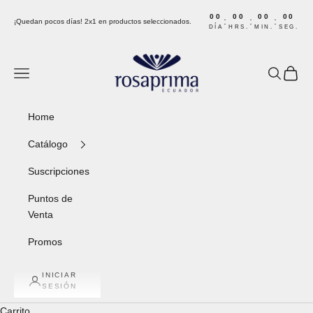
Ir al contenido
00
00
00
00
:
:
:
¡Quedan pocos días! 2x1 en productos seleccionados.
DÍA
HRS.
MIN.
SEG.
Rosaprima Ecuador
Menú
Buscar
Carrito
Home
Catálogo
Suscripciones
Puntos de
Venta
Promos
INICIAR
SESIÓN
Carrito